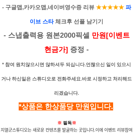
- 구글맵,카카오맵,네이버영수증 리뷰
★
★★★
★
파
이브 스타
체크후 선플 남기기
- 스냅출력용 원본2000픽셀
만원[이벤트
현금가]
증정 -
* 참여 원치않으시면 않하셔두 되십니다.언짢으신 일이 있으시
거나 하신일은
스튜디오로 전화주세요.바로 시정하고 처리해드
리겠습니다.
*상품은 한상품당 만원입니다.
※
필독
※
지열군스튜디오는 새로운 컨텐츠를 발굴하는 곳입니다.이에 이벤트 리뷰참여