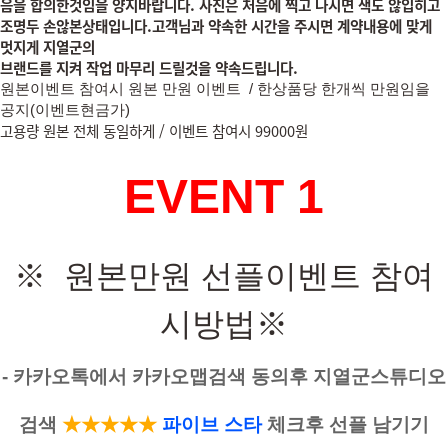
음을 합의한
것임을 양지바랍니다. 사진은 처음에 찍고 나시면 색도 않입히고
조명두 손않본상태입니다.고객님과 약속한 시간을 주시면 계약내용에 맞게
멋지게 지열군의
브랜드를 지켜 작업 마무리 드릴것을 약속드립니다.
원본이벤트 참여시 원본
만원
이벤트 /
한상품당 한개씩 만원임을
공지(이벤트현금가)
고용량 원본 전체 동일하게 / 이벤트 참여시 99000원
EVENT 1
※ 원본만원 선플이벤트 참여
시방법
※
- 카카오톡에서 카카오맵검색 동의후 지열군스튜디오
검색
★
★★★
★
파
이브 스타
체크후 선플 남기기