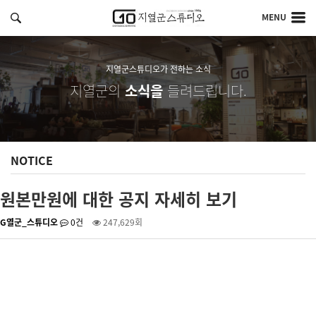
MENU
지열군스튜디오가 전하는 소식
지열군의
소식을
들려드립니다.
NOTICE
원본만원에 대한 공지 자세히 보기
G열군_스튜디오
0건
247,629회