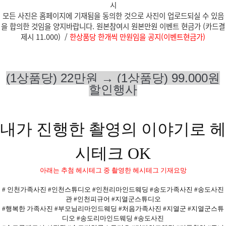
시
모든 사진은 홈페이지에 기재됨을 동의한 것으로 사진이 업로드되실 수 있음
을 합의한
것임을 양지바랍니다.
원본참여시 원본만원
이벤트 현금가 (카드결
제시 11.000) /
한상품당 한개씩 만원임을 공지(이벤트현금가)
(1상품당) 22만원 →
(1상품당)
99.000원
할인행사
내가 진행한 촬영의 이야기로 헤
시테크 OK
아래는 추첨 헤시테그 중 촬영한 헤시테그 기재요망
# 인천가족사진 #인천스튜디오 #인천리마인드웨딩 #송도가족사진 #송도사진
관 #인천피규어 #지열군스튜디오
#행복한 가족사진 #부모님리마인드웨딩 #처음가족사진 #지열군 #지열군스튜
디오 #송도리마인드웨딩 #송도사진