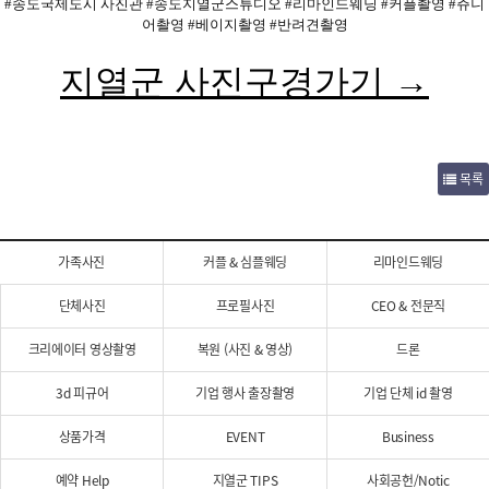
#송도국제도시 사진관 #송도지열군스튜디오 #리마인드웨딩 #커플촬영 #쥬니
어촬영 #베이지촬영 #반려견촬영
지열군 사진구경가기 →
목록
가족사진
커플 & 심플웨딩
리마인드웨딩
단체사진
프로필사진
CEO & 전문직
크리에이터 영상촬영
복원 (사진 & 영상)
드론
3d 피규어
기업 행사 출장촬영
기업 단체 id 촬영
상품가격
EVENT
Business
예약 Help
지열군 TIPS
사회공헌/Notic