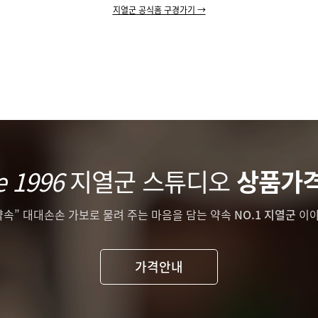
지열군 공식홈 구경가기 →
e 1996
지열군 스튜디오
상품가
약속” 대대손손 가보로 물려 주는 마음을 담는 약속
NO.1 지열군
이야
가격안내