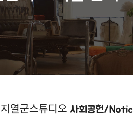
지열군스튜디오
사회공헌/Notic