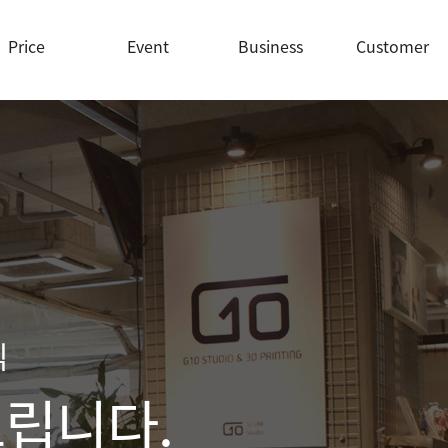
Price
Event
Business
Customer
식
립니다.