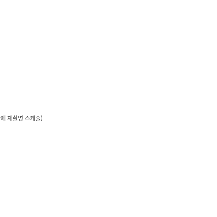
에 재촬영 스케쥴)