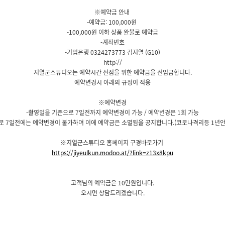
※예약금 안내
-예약금: 100,000원
-100,000원 이하 상품 완불로 예약금
-계좌번호
-기업은행 0324273773 김지열 (G10)
http://
지열군스튜디오는 예약시간 선점을 위한 예약금을 선입금합니다.
예약변경시 아래의 규정이 적용
※예약변경
-촬영일을 기준으로 7일전까지 예약변경이 가능 / 예약변경은 1회 가능
로 7일전에는 예약변경이 불가하며 이에 예약금은 소멸됨을 공지합니다.(코로나격리등 1년안
※지열군스튜디오 홈페이지 구경바로가기
https://jiyeulkun.modoo.at/?link=z13x8kpu
고객님의 예약금은 10만원입니다.
오시면 상담드리겠습니다.