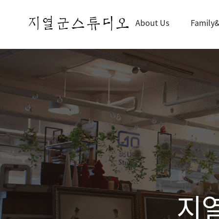
About Us
Family&
지