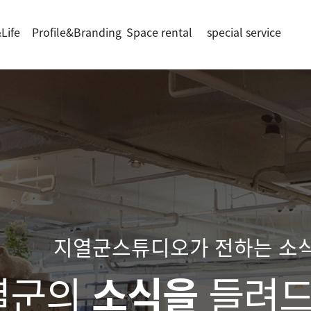
Life
Profile&Branding
Space rental
special service
지열군스튜디오가 전하는 소
열군의
소식을
들려드